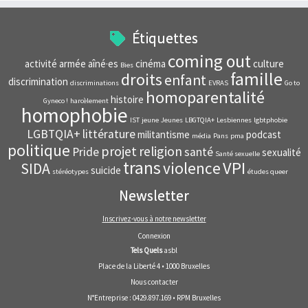
Étiquettes
coming out
activité
armée
aîné·es
cinéma
culture
Bies
famille
droits
enfant
discrimination
discriminations
EVRAS
Go to
homoparentalité
histoire
Gyneco !
harcèlement
homophobie
IST
jeune
Jeunes
LBGTQIA+
Lesbiennes
lgbtphobie
LGBTQIA+
littérature
militantisme
podcast
média
Pans
pma
politique
projet
religion
Pride
santé
sexualité
Santé sexuelle
trans
VPI
violence
SIDA
suicide
stéréotypes
études queer
Newsletter
Inscrivez-vous à notre newsletter
Connexion
Tels Quels
asbl
Place de la Liberté 4 • 1000 Bruxelles
Nous contacter
N°Entreprise : 0429.897.169 • RPM Bruxelles