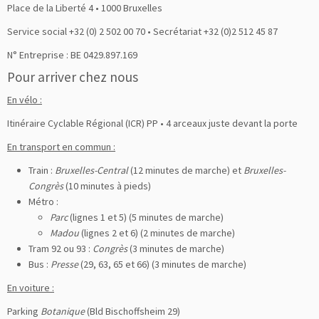
Place de la Liberté 4 • 1000 Bruxelles
Service social +32 (0) 2 502 00 70 • Secrétariat +32 (0)2 512 45 87
N° Entreprise : BE 0429.897.169
Pour arriver chez nous
En vélo :
Itinéraire Cyclable Régional (ICR) PP • 4 arceaux juste devant la porte
En transport en commun :
Train :
Bruxelles-Central
(12 minutes de marche) et
Bruxelles-
Congrès
(10 minutes à pieds)
Métro :
Parc
(lignes 1 et 5) (5 minutes de marche)
Madou
(lignes 2 et 6) (2 minutes de marche)
Tram 92 ou 93 :
Congrès
(3 minutes de marche)
Bus :
Presse
(29, 63, 65 et 66) (3 minutes de marche)
En voiture :
Parking
Botanique
(Bld Bischoffsheim 29)