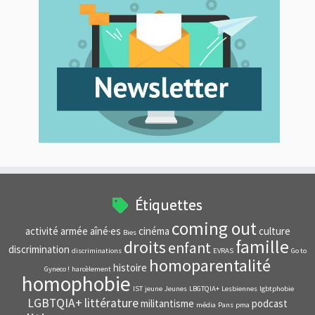
Étiquettes
coming out
activité
armée
aîné·es
cinéma
culture
Bies
famille
droits
enfant
discrimination
discriminations
EVRAS
Go to
homoparentalité
histoire
Gyneco !
harcèlement
homophobie
IST
jeune
Jeunes
LBGTQIA+
Lesbiennes
lgbtphobie
LGBTQIA+
littérature
militantisme
podcast
média
Pans
pma