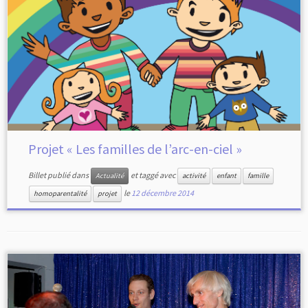
Projet « Les familles de l’arc-en-ciel »
Billet publié dans
et taggé avec
Actualité
activité
enfant
famille
le
12 décembre 2014
homoparentalité
projet