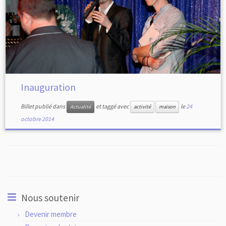
Inauguration
Billet publié dans
et taggé avec
le
24
Actualité
activité
maison
octobre 2014
Nous soutenir
Devenir membre