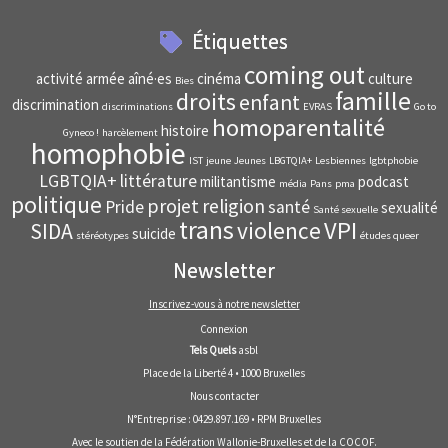
Étiquettes
coming out
activité
armée
aîné·es
cinéma
culture
Bies
famille
droits
enfant
discrimination
discriminations
EVRAS
Go to
homoparentalité
histoire
Gyneco !
harcèlement
homophobie
IST
jeune
Jeunes
LBGTQIA+
Lesbiennes
lgbtphobie
LGBTQIA+
littérature
militantisme
podcast
média
Pans
pma
politique
projet
religion
Pride
santé
sexualité
Santé sexuelle
trans
VPI
violence
SIDA
suicide
stéréotypes
études queer
Newsletter
Inscrivez-vous à notre newsletter
Connexion
Tels Quels
asbl
Place de la Liberté 4 • 1000 Bruxelles
Nous contacter
N°Entreprise : 0429.897.169 • RPM Bruxelles
Avec le soutien de la
Fédération Wallonie-Bruxelles
et de la
COCOF
.