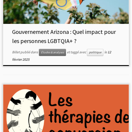
Gouvernement Arizona : Quel impact pour
les personnes LGBTQIA+ ?
Billet publié dans
et taggé avec
le
12
Études & analyses
politique
février 2025