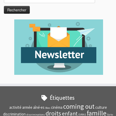
Étiquettes
coming out
activité
armée
aîné·es
cinéma
culture
Bies
famille
droits
enfant
discrimination
discriminations
EVRAS
Go to