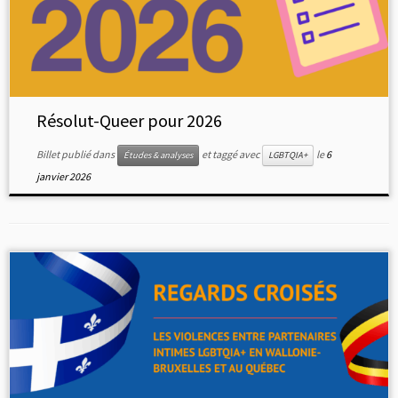
Résolut-Queer pour 2026
Billet publié dans
et taggé avec
le
6
Études & analyses
LGBTQIA+
janvier 2026