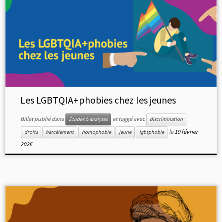
Les LGBTQIA+phobies chez les jeunes
Billet publié dans
et taggé avec
Études & analyses
discrimination
le
19 février
droits
harcèlement
homophobie
jeune
lgbtphobie
2026