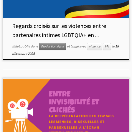
Regards croisés sur les violences entre
partenaires intimes LGBTQIA+ en ...
Billet publié dans
et taggé avec
le
18
Études & analyses
violence
VPI
décembre 2025