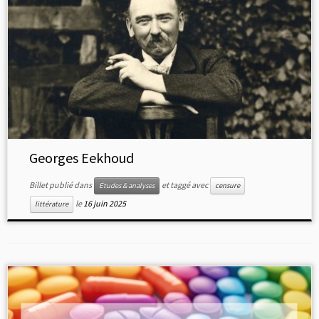
Georges Eekhoud
Billet publié dans
et taggé avec
Études & analyses
censure
le
16 juin 2025
littérature