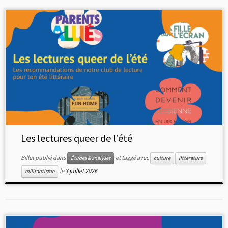
Les lectures queer de l’été
Billet publié dans
et taggé avec
Études & analyses
culture
littérature
le
3 juillet 2026
militantisme