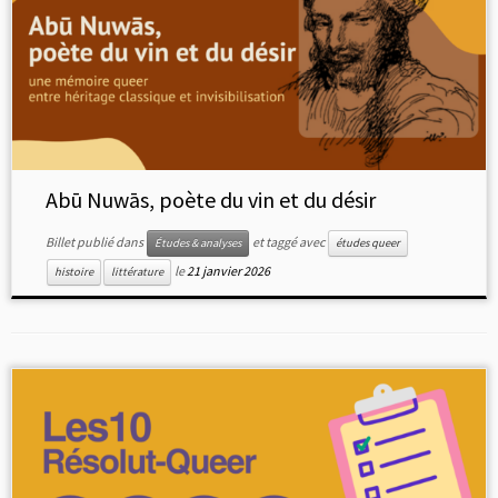
Abū Nuwās, poète du vin et du désir
Billet publié dans
et taggé avec
Études & analyses
études queer
le
21 janvier 2026
histoire
littérature