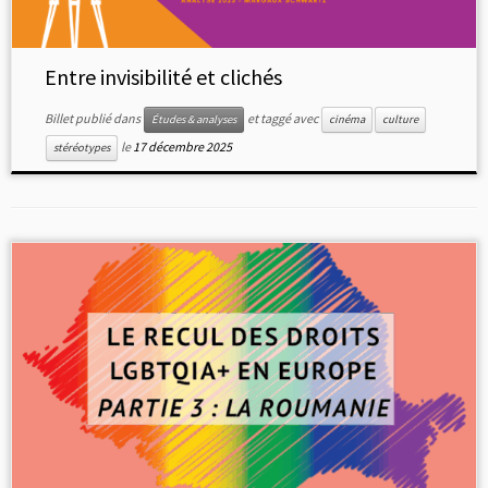
Entre invisibilité et clichés
Billet publié dans
et taggé avec
Études & analyses
cinéma
culture
le
17 décembre 2025
stéréotypes