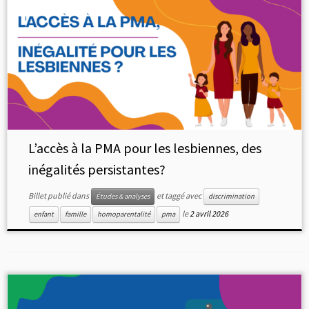
L’accès à la PMA pour les lesbiennes, des
inégalités persistantes?
Billet publié dans
et taggé avec
Études & analyses
discrimination
le
2 avril 2026
enfant
famille
homoparentalité
pma