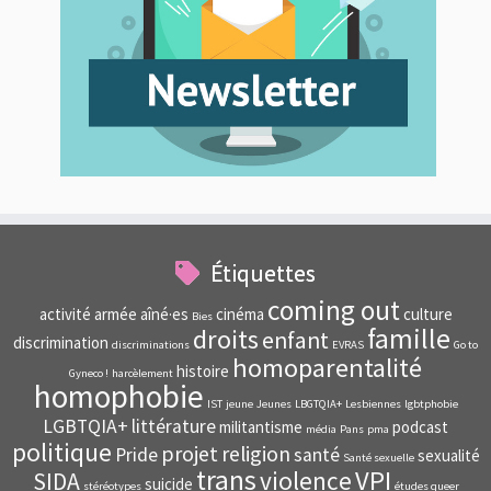
Étiquettes
coming out
activité
armée
aîné·es
cinéma
culture
Bies
famille
droits
enfant
discrimination
discriminations
EVRAS
Go to
homoparentalité
histoire
Gyneco !
harcèlement
homophobie
IST
jeune
Jeunes
LBGTQIA+
Lesbiennes
lgbtphobie
LGBTQIA+
littérature
militantisme
podcast
média
Pans
pma
politique
projet
religion
Pride
santé
sexualité
Santé sexuelle
trans
VPI
violence
SIDA
suicide
stéréotypes
études queer