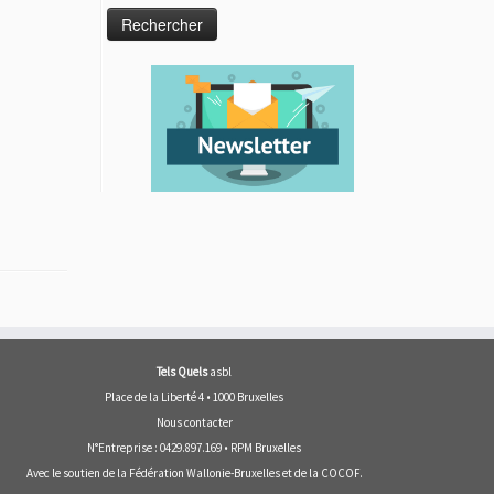
Tels Quels
asbl
Place de la Liberté 4 • 1000 Bruxelles
Nous contacter
N°Entreprise : 0429.897.169 • RPM Bruxelles
Avec le soutien de la
Fédération Wallonie-Bruxelles
et de la
COCOF
.