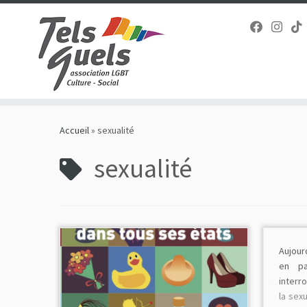
Passer
au
Accueil
»
sexualité
contenu
sexualité
Aujour
en pa
interr
la sexu