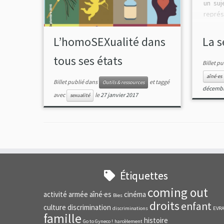
un suj
représ
Parall
en plu
L’homoSEXualité dans
La s
Des ca
tous ses états
Billet p
aîné·es
Billet publié dans
et taggé
Outils & ressources
décembr
avec
le
27 janvier 2017
sexualité
Étiquettes
coming out
activité
armée
aîné·es
cinéma
Bies
droits
enfant
culture
discrimination
discriminations
EVR
famille
histoire
Go to Gyneco !
harcèlement