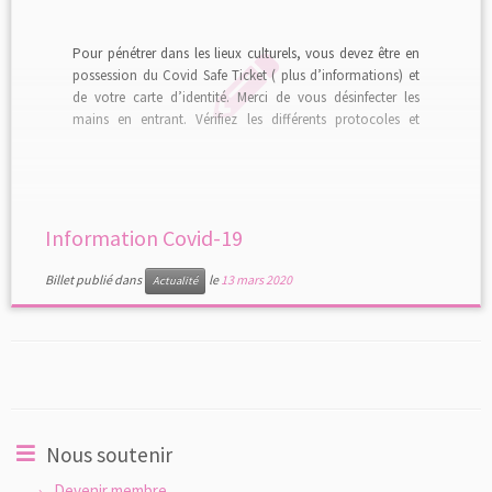
Pour pénétrer dans les lieux culturels, vous devez être en
possession du Covid Safe Ticket ( plus d’informations) et
de votre carte d’identité. Merci de vous désinfecter les
mains en entrant. Vérifiez les différents protocoles et
mesures sanitaires en vigueur. Vous pourrez rencontrer
notre équipe sociale en présentiel, soit lors des
permanences sociales, […]
Information Covid-19
Billet publié dans
le
13 mars 2020
Actualité
Nous soutenir
Devenir membre