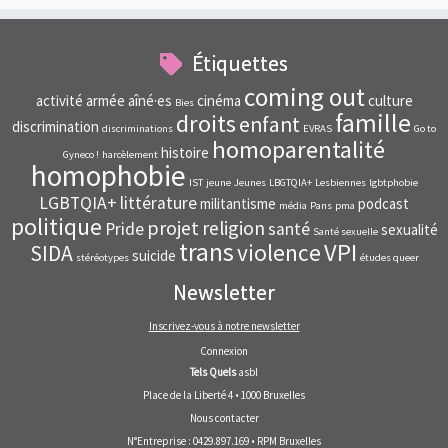
Étiquettes
coming out
activité
armée
aîné·es
cinéma
culture
Bies
famille
droits
enfant
discrimination
discriminations
EVRAS
Go to
homoparentalité
histoire
Gyneco !
harcèlement
homophobie
IST
jeune
Jeunes
LBGTQIA+
Lesbiennes
lgbtphobie
LGBTQIA+
littérature
militantisme
podcast
média
Pans
pma
politique
projet
religion
Pride
santé
sexualité
Santé sexuelle
trans
VPI
violence
SIDA
suicide
stéréotypes
études queer
Newsletter
Inscrivez-vous à notre newsletter
Connexion
Tels Quels
asbl
Place de la Liberté 4 • 1000 Bruxelles
Nous contacter
N°Entreprise : 0429.897.169 • RPM Bruxelles