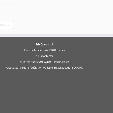
ture
→
Tels Quels
asbl
Place de la Liberté 4 • 1000 Bruxelles
Nous contacter
N°Entreprise : 0429.897.169 • RPM Bruxelles
Avec le soutien de la
Fédération Wallonie-Bruxelles
et de la
COCOF
.