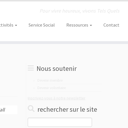
Pour vivre heureux, vivons Tels Quels
ctivités
Service Social
Ressources
Contact
Nous soutenir
Devenir membre
Devenir volontaire
Inscrivez-vous à notre newsletter
rechercher sur le site
all
Rechercher :