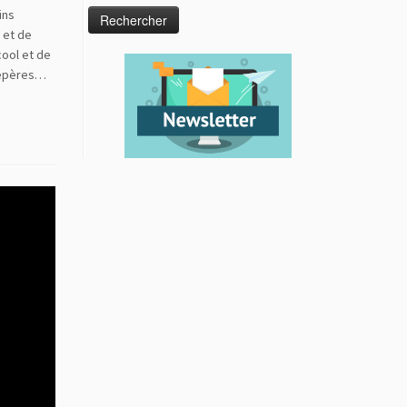
ins
e et de
cool et de
 repères…