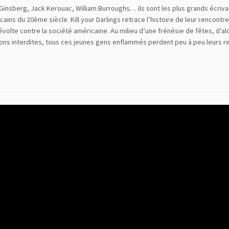
 Ginsberg, Jack Kerouac, William Burroughs… ils sont les plus grands écriva
cains du 20ème siècle. Kill your Darlings retrace l’histoire de leur rencontr
révolte contre la société américaine. Au milieu d’une frénésie de fêtes, d’al
ons interdites, tous ces jeunes gens enflammés perdent peu à peu leurs