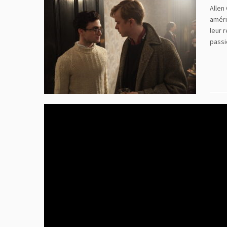
Allen
améri
leur 
passi