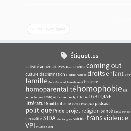
Parco
←
The Crying game
Étiquettes
coming out
activité
armée
aîné·es
cinéma
Bies
droits
enfant
culture
discrimination
discriminations
EVR
famille
histoire
Go to Gyneco !
harcèlement
homophobie
homoparentalité
IST
LGBTQIA+
jeune
Jeunes
LBGTQIA+
Lesbiennes
lgbtphobie
littérature
militantisme
podcast
média
Pans
pma
politique
projet
religion
Pride
santé
Santé sexuel
trans
violence
SIDA
sexualité
suicide
stéréotypes
VPI
études queer