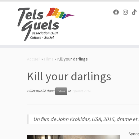
Passer
au
Accueil
»
Films
»
Kill your darlings
contenu
Kill your darlings
Billet publié dans
le
9 juillet 2018
Films
Un film de John Krokidas, USA, 2015, drame et 
Syno