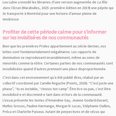
Lou Lubie a inondé les librairies d’une version augmentée de
La fille
dans l’écran
(Marabulles, 2025- première édition en 2019) une pépite qui
te transporte à Montréal pour une histoire d’amour pleine de
tendresse
Profiter de cette période calme pour s’informer
sur les invisilisé·es de nos communautés
Bien que les premières Prides appartiennent au siècle dernier, nos
luttes sont fondamentalement inégalitaires. Les rapports de
domination se reproduisent invariablement, même au seins de
minorités comme la nôtre. Certaines parties de nos communautés sont
invisibilisées quand d’autres prennent une place disproportionnée.
C’est dans cet environnement qu’a été publié
Bi·es
, réalisé par un
collectif coordonné par Camille Regache (Points, 2026). “C’est juste une
phase”, “tu es instable, “choisis ton camp”. Être bi·e ou pan, c’est être
invisibilisé·e et discriminé·e tant dans et hors de la communauté.
L’essai présente les textes d’Amandine Gay, Jeanne Godard-Davant,
Mathis Grosos, Pauline Harmange, Morgan N. Lucas, Stéphanie Ouillon,
Préca et Charlotte Puiseux. Autant de perpectives et de vécus qui