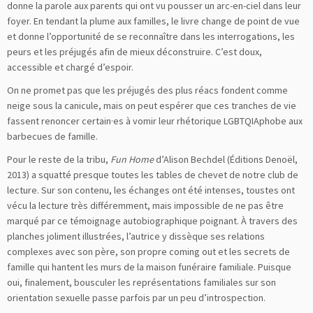
donne la parole aux parents qui ont vu pousser un arc-en-ciel dans leur
foyer. En tendant la plume aux familles, le livre change de point de vue
et donne l’opportunité de se reconnaître dans les interrogations, les
peurs et les préjugés afin de mieux déconstruire. C’est doux,
accessible et chargé d’espoir.
On ne promet pas que les préjugés des plus réacs fondent comme
neige sous la canicule, mais on peut espérer que ces tranches de vie
fassent renoncer certain·es à vomir leur rhétorique LGBTQIAphobe aux
barbecues de famille.
Pour le reste de la tribu,
Fun Home
d’Alison Bechdel (Éditions Denoël,
2013) a squatté presque toutes les tables de chevet de notre club de
lecture. Sur son contenu, les échanges ont été intenses, toustes ont
vécu la lecture très différemment, mais impossible de ne pas être
marqué par ce témoignage autobiographique poignant. À travers des
planches joliment illustrées, l’autrice y dissèque ses relations
complexes avec son père, son propre coming out et les secrets de
famille qui hantent les murs de la maison funéraire familiale. Puisque
oui, finalement, bousculer les représentations familiales sur son
orientation sexuelle passe parfois par un peu d’introspection.