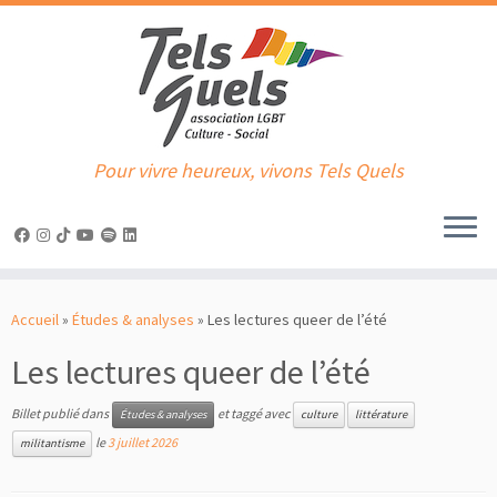
Pour vivre heureux, vivons Tels Quels
Passer
au
Accueil
»
Études & analyses
»
Les lectures queer de l’été
contenu
Les lectures queer de l’été
Billet publié dans
et taggé avec
Études & analyses
culture
littérature
le
3 juillet 2026
militantisme