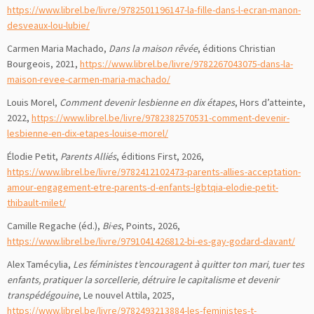
https://www.librel.be/livre/9782501196147-la-fille-dans-l-ecran-manon-
desveaux-lou-lubie/
Carmen Maria Machado,
Dans la maison rêvée
, éditions Christian
Bourgeois, 2021,
https://www.librel.be/livre/9782267043075-dans-la-
maison-revee-carmen-maria-machado/
Louis Morel,
Comment devenir lesbienne en dix étapes
, Hors d’atteinte,
2022,
https://www.librel.be/livre/9782382570531-comment-devenir-
lesbienne-en-dix-etapes-louise-morel/
Élodie Petit,
Parents Alliés
, éditions First, 2026,
https://www.librel.be/livre/9782412102473-parents-allies-acceptation-
amour-engagement-etre-parents-d-enfants-lgbtqia-elodie-petit-
thibault-milet/
Camille Regache (éd.),
Bi·es
, Points, 2026,
https://www.librel.be/livre/9791041426812-bi-es-gay-godard-davant/
Alex Tamécylia,
Les féministes t’encouragent à quitter ton mari, tuer tes
enfants, pratiquer la sorcellerie, détruire le capitalisme et devenir
transpédégouine
, Le nouvel Attila, 2025,
https://www.librel.be/livre/9782493213884-les-feministes-t-