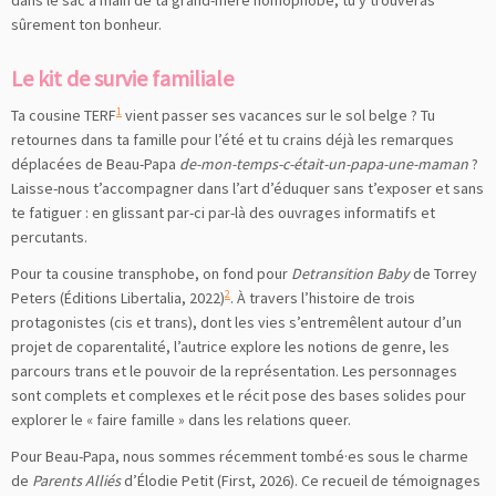
dans le sac à main de ta grand-mère homophobe, tu y trouveras
sûrement ton bonheur.
Le kit de survie familiale
1
Ta cousine TERF
vient passer ses vacances sur le sol belge ? Tu
retournes dans ta famille pour l’été et tu crains déjà les remarques
déplacées de Beau-Papa
de-mon-temps-c-était-un-papa-une-maman
?
Laisse-nous t’accompagner dans l’art d’éduquer sans t’exposer et sans
te fatiguer : en glissant par-ci par-là des ouvrages informatifs et
percutants.
Pour ta cousine transphobe, on fond pour
Detransition Baby
de Torrey
2
Peters (Éditions Libertalia, 2022)
. À travers l’histoire de trois
protagonistes (cis et trans), dont les vies s’entremêlent autour d’un
projet de coparentalité, l’autrice explore les notions de genre, les
parcours trans et le pouvoir de la représentation. Les personnages
sont complets et complexes et le récit pose des bases solides pour
explorer le « faire famille » dans les relations queer.
Pour Beau-Papa, nous sommes récemment tombé·es sous le charme
de
Parents Alliés
d’Élodie Petit (First, 2026). Ce recueil de témoignages