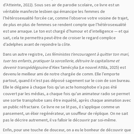
d’Atteinte, 2022). Sous ses air de parodie scolaire, ce livre est un
véritable manifeste lesbien qui émancipe les femmes de
l’hétérosexualité forcée car, comme l’observe votre voisine de trajet,
de plus en plus de femmes se rendent compte que l’hétérosexualité
est une arnaque. Le ton est chargé d’humour et d’intelligence — et qui
sait, cela te permettra peut-être de croiser le regard complice
d’adelphes avant de rejoindre la côte.
Dans un autre registre,
Les féministes t’encouragent à quitter ton mari,
tuer tes enfants, pratiquer la sorcellerie, détruire le capitalisme et
devenir transpédégouine
d’Alex Tamécylia (Le nouvel Attila, 2025) est
devenu le meilleur ami de notre chargée de comm. Elle l’emporte
partout, quand il n’est pas déposé sagement sur le coin de son bureau.
Elle le dégaine à chaque fois qu’un acte homophobe n’a pas été
couvert par les médias, a chaque fois qu’un animateur radio se permet
une sortie transphobe sans être inquiété, après chaque animation avec
un public réfractaire. Ce livre ne se lit pas, il s’applique comme un
pansement, un élixir regénérateur, un souffleur de réplique. On ne sait
pas le décrire autrement, il va falloir le découvrir par soi-même.
Enfin, pour une touche de douceur, on a eu le bonheur de découvrir que