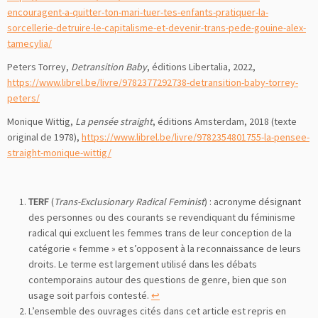
encouragent-a-quitter-ton-mari-tuer-tes-enfants-pratiquer-la-
sorcellerie-detruire-le-capitalisme-et-devenir-trans-pede-gouine-alex-
tamecylia/
Peters Torrey,
Detransition Baby
, éditions Libertalia, 2022,
https://www.librel.be/livre/9782377292738-detransition-baby-torrey-
peters/
Monique Wittig,
La pensée straight
, éditions Amsterdam, 2018 (texte
original de 1978),
https://www.librel.be/livre/9782354801755-la-pensee-
straight-monique-wittig/
TERF
(
Trans-Exclusionary Radical Feminist
) : acronyme désignant
des personnes ou des courants se revendiquant du féminisme
radical qui excluent les femmes trans de leur conception de la
catégorie « femme » et s’opposent à la reconnaissance de leurs
droits. Le terme est largement utilisé dans les débats
contemporains autour des questions de genre, bien que son
usage soit parfois contesté.
↩︎
L’ensemble des ouvrages cités dans cet article est repris en