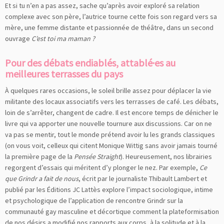
Et si tu n’en a pas assez, sache qu’après avoir exploré sa relation
complexe avec son père, l’autrice tourne cette fois son regard vers sa
mère, une femme distante et passionnée de théâtre, dans un second
ouvrage
C’est toi ma maman ?
Pour des débats endiablés, attablé·es au
meilleures terrasses du pays
À quelques rares occasions, le soleil brille assez pour déplacer la vie
militante des locaux associatifs vers les terrasses de café. Les débats,
loin de s’arrêter, changent de cadre. Il est encore temps de dénicher le
livre qui va apporter une nouvelle tournure aux discussions. Car on ne
va pas se mentir, tout le monde prétend avoir lu les grands classiques
(on vous voit, celleux qui citent Monique Wittig sans avoir jamais tourné
la première page de la
Pensée Straight
). Heureusement, nos librairies
regorgent d’essais qui méritent d’y plonger le nez. Par exemple,
Ce
que Grindr a fait de nous
, écrit par le journaliste Thibault Lambert et
publié par les Éditions JC Lattès explore l’impact sociologique, intime
et psychologique de l’application de rencontre Grindr sur la
communauté gay masculine et décortique comment la plateformisation
de nos désirs a modifié nos rapports aux corps, à la solitude et à la