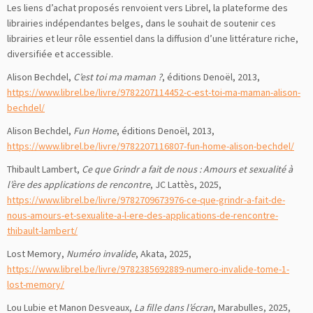
Les liens d’achat proposés renvoient vers Librel, la plateforme des
librairies indépendantes belges, dans le souhait de soutenir ces
librairies et leur rôle essentiel dans la diffusion d’une littérature riche,
diversifiée et accessible.
Alison Bechdel,
C’est toi ma maman ?
, éditions Denoël, 2013,
https://www.librel.be/livre/9782207114452-c-est-toi-ma-maman-alison-
bechdel/
Alison Bechdel,
Fun Home
, éditions Denoël, 2013,
https://www.librel.be/livre/9782207116807-fun-home-alison-bechdel/
Thibault Lambert,
Ce que Grindr a fait de nous : Amours et sexualité à
l’ère des applications de rencontre
, JC Lattès, 2025,
https://www.librel.be/livre/9782709673976-ce-que-grindr-a-fait-de-
nous-amours-et-sexualite-a-l-ere-des-applications-de-rencontre-
thibault-lambert/
Lost Memory,
Numéro invalide
, Akata, 2025,
https://www.librel.be/livre/9782385692889-numero-invalide-tome-1-
lost-memory/
Lou Lubie et Manon Desveaux,
La fille dans l’écran
, Marabulles, 2025,