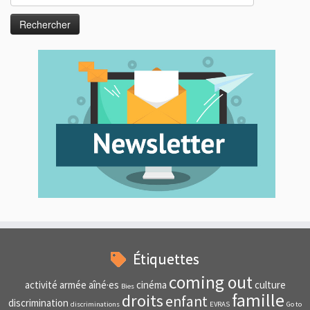
Étiquettes
coming out
activité
armée
aîné·es
cinéma
culture
Bies
famille
droits
enfant
discrimination
discriminations
EVRAS
Go to