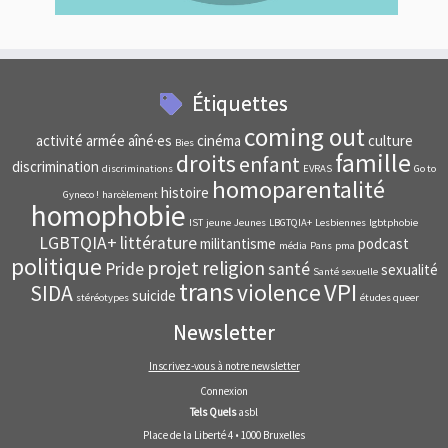
Étiquettes
coming out
activité
armée
aîné·es
cinéma
culture
Bies
famille
droits
enfant
discrimination
discriminations
EVRAS
Go to
homoparentalité
histoire
Gyneco !
harcèlement
homophobie
IST
jeune
Jeunes
LBGTQIA+
Lesbiennes
lgbtphobie
LGBTQIA+
littérature
militantisme
podcast
média
Pans
pma
politique
projet
religion
Pride
santé
sexualité
Santé sexuelle
trans
VPI
violence
SIDA
suicide
stéréotypes
études queer
Newsletter
Inscrivez-vous à notre newsletter
Connexion
Tels Quels
asbl
Place de la Liberté 4 • 1000 Bruxelles