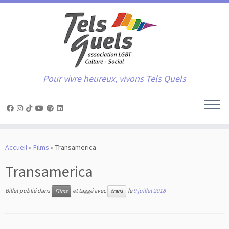
Pour vivre heureux, vivons Tels Quels
Passer
au
Accueil
»
Films
»
Transamerica
contenu
Transamerica
Billet publié dans
et taggé avec
le
9 juillet 2018
Films
trans