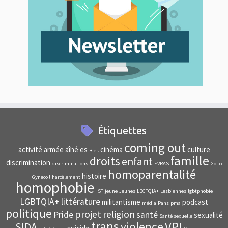
Étiquettes
coming out
activité
armée
aîné·es
cinéma
culture
Bies
famille
droits
enfant
discrimination
discriminations
EVRAS
Go to
homoparentalité
histoire
Gyneco !
harcèlement
homophobie
IST
jeune
Jeunes
LBGTQIA+
Lesbiennes
lgbtphobie
LGBTQIA+
littérature
militantisme
podcast
média
Pans
pma
politique
projet
religion
Pride
santé
sexualité
Santé sexuelle
trans
VPI
violence
SIDA