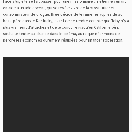
Face à lui, elle se fait passer pour une missionnaire chrétienne venant
en aide à un adolescent, qui se révèle vivre de la prostitutionet
consommateur de drogue. Bree décide de le ramener auprès de son
beau-père dans le Kentucky, avant de se rendre compte que Toby n’y a
plus vraiment d’attaches et de le conduire jusqu’en Californie où il
souhaite tenter sa chance dans le cinéma, au risque néanmoins de
perdre les économies durement réalisées pour financer l’opération.