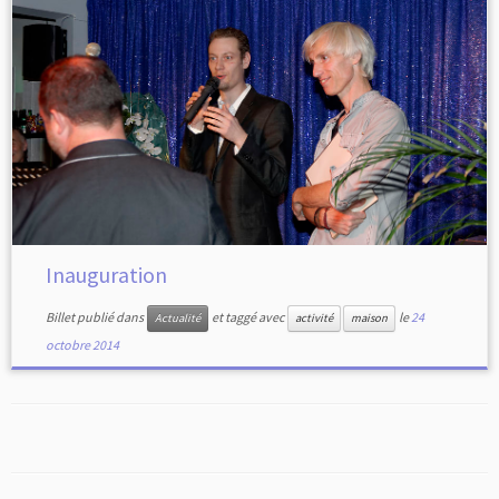
Inauguration
Billet publié dans
et taggé avec
le
24
Actualité
activité
maison
octobre 2014