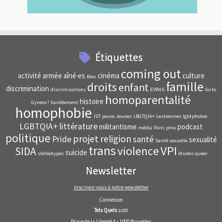
Étiquettes
coming out
activité
armée
aîné·es
cinéma
culture
Bies
famille
droits
enfant
discrimination
discriminations
EVRAS
Go to
homoparentalité
histoire
Gyneco !
harcèlement
homophobie
IST
jeune
Jeunes
LBGTQIA+
Lesbiennes
lgbtphobie
LGBTQIA+
littérature
militantisme
podcast
média
Pans
pma
politique
projet
religion
Pride
santé
sexualité
Santé sexuelle
trans
VPI
violence
SIDA
suicide
stéréotypes
études queer
Newsletter
Inscrivez-vous à notre newsletter
Connexion
Tels Quels
asbl
Place de la Liberté 4 • 1000 Bruxelles