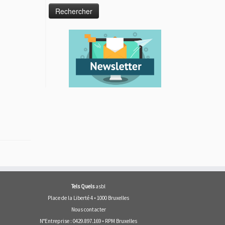
Tels Quels
asbl
Place de la Liberté 4 • 1000 Bruxelles
Nous contacter
N°Entreprise : 0429.897.169 • RPM Bruxelles