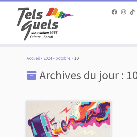
Passer
au
Accueil
»
2024
»
octobre
»
10
contenu
Archives du jour :
10