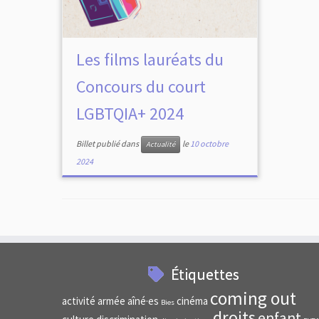
Les films lauréats du
Concours du court
LGBTQIA+ 2024
Billet publié dans
le
10 octobre
Actualité
2024
Étiquettes
coming out
activité
armée
aîné·es
cinéma
Bies
droits
enfant