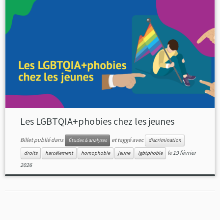
Les LGBTQIA+phobies chez les jeunes
Billet publié dans
et taggé avec
Études & analyses
discrimination
le
19 février
droits
harcèlement
homophobie
jeune
lgbtphobie
2026