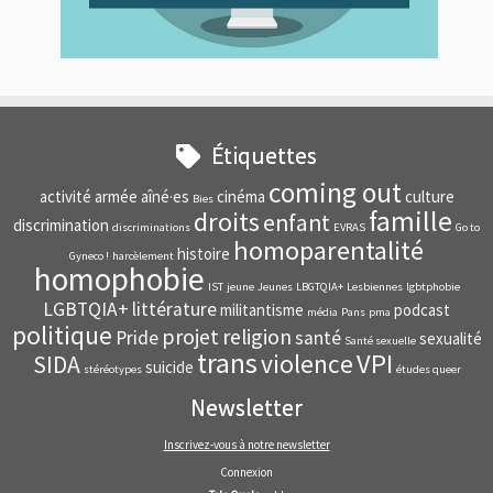
Étiquettes
coming out
activité
armée
aîné·es
cinéma
culture
Bies
famille
droits
enfant
discrimination
discriminations
EVRAS
Go to
homoparentalité
histoire
Gyneco !
harcèlement
homophobie
IST
jeune
Jeunes
LBGTQIA+
Lesbiennes
lgbtphobie
LGBTQIA+
littérature
militantisme
podcast
média
Pans
pma
politique
projet
religion
Pride
santé
sexualité
Santé sexuelle
trans
VPI
violence
SIDA
suicide
stéréotypes
études queer
Newsletter
Inscrivez-vous à notre newsletter
Connexion