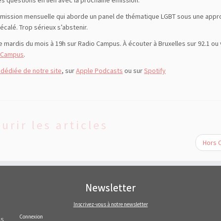
es questions en lien avec la prochaine émission.
mission mensuelle qui aborde un panel de thématique LGBT sous une appr
écalé. Trop sérieux s’abstenir.
e mardis du mois à 19h sur Radio Campus. À écouter à Bruxelles sur 92.1 ou 
oCampus
.
 dédiée de notre site
, sur
Apple Podcasts
ou sur
Spotify
urir les articles
Hors 
Newsletter
Inscrivez-vous à notre newsletter
Connexion
AS