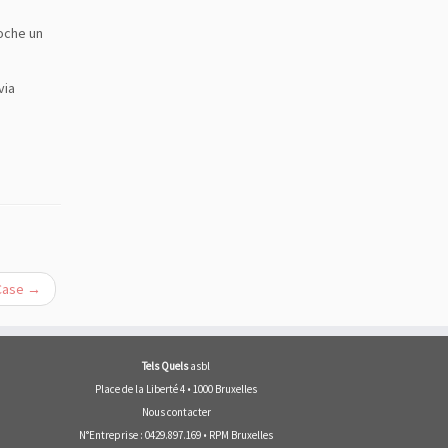
oche un
via
Case
→
Tels Quels
asbl
Place de la Liberté 4 • 1000 Bruxelles
Nous contacter
N°Entreprise : 0429.897.169 • RPM Bruxelles