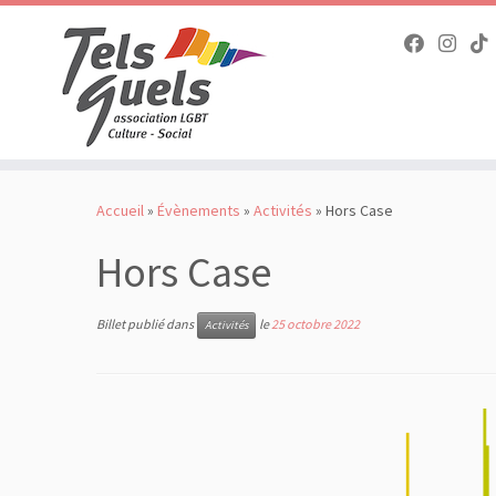
Passer
au
Accueil
»
Évènements
»
Activités
»
Hors Case
contenu
Hors Case
Billet publié dans
le
25 octobre 2022
Activités