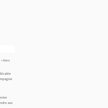
Office 365
Outlook Live
 « Hors
 décalée
compagnie
menter
ondre aux