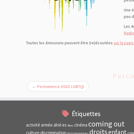
petit
Une é
peu d
Les 4
Radi
Toutes les émissions peuvent être (re)écoutées
sur la page
Parco
←
Permanence ASILE LGBTQI
Étiquettes
coming out
activité
armée
aîné·es
cinéma
Bies
droits
enfant
culture
discrimination
discriminations
EVR