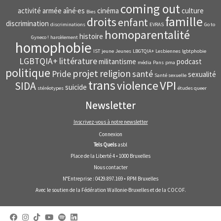
coming out
activité
armée
aîné·es
cinéma
culture
Bies
famille
droits
enfant
discrimination
discriminations
EVRAS
Go to
homoparentalité
histoire
Gyneco !
harcèlement
homophobie
IST
jeune
Jeunes
LBGTQIA+
Lesbiennes
lgbtphobie
LGBTQIA+
littérature
militantisme
podcast
média
Pans
pma
politique
projet
religion
Pride
santé
sexualité
Santé sexuelle
trans
VPI
violence
SIDA
suicide
stéréotypes
études queer
Newsletter
Inscrivez-vous à notre newsletter
Connexion
Tels Quels
asbl
Place de la Liberté 4 • 1000 Bruxelles
Nous contacter
N°Entreprise : 0429.897.169 • RPM Bruxelles
Avec le soutien de la
Fédération Wallonie-Bruxelles
et de la
COCOF
.