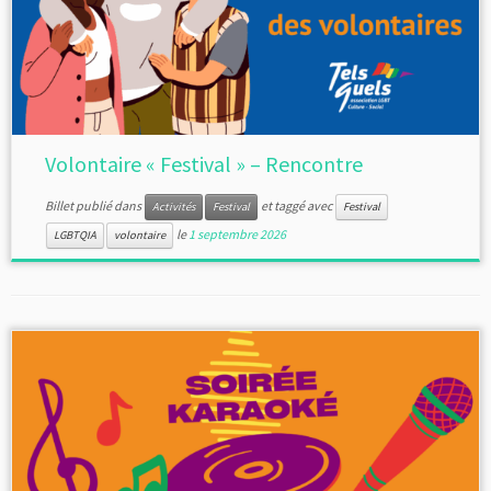
Volontaire « Festival » – Rencontre
Billet publié dans
et taggé avec
Activités
Festival
Festival
le
1 septembre 2026
LGBTQIA
volontaire