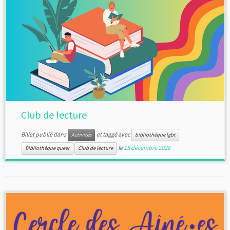
Club de lecture
Billet publié dans
et taggé avec
Activités
bibliothèque lgbt
le
15 décembre 2026
Bibliothèque queer
Club de lecture