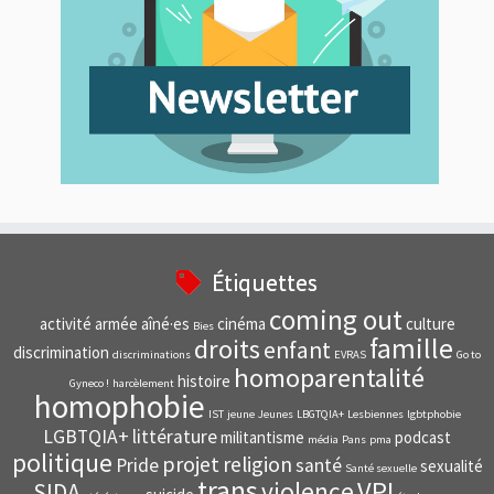
Étiquettes
coming out
activité
armée
aîné·es
cinéma
culture
Bies
famille
droits
enfant
discrimination
discriminations
EVRAS
Go to
homoparentalité
histoire
Gyneco !
harcèlement
homophobie
IST
jeune
Jeunes
LBGTQIA+
Lesbiennes
lgbtphobie
LGBTQIA+
littérature
militantisme
podcast
média
Pans
pma
politique
projet
religion
Pride
santé
sexualité
Santé sexuelle
trans
VPI
violence
SIDA