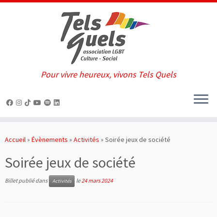
Pour vivre heureux, vivons Tels Quels
Passer
au
Accueil
»
Évènements
»
Activités
»
Soirée jeux de société
contenu
Soirée jeux de société
Billet publié dans
le
24 mars 2024
Activités