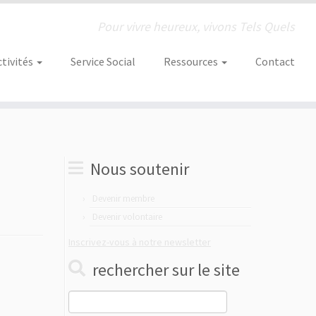
Pour vivre heureux, vivons Tels Quels
ctivités
Service Social
Ressources
Contact
Nous soutenir
Devenir membre
Devenir volontaire
Inscrivez-vous à notre newsletter
rechercher sur le site
Rechercher :