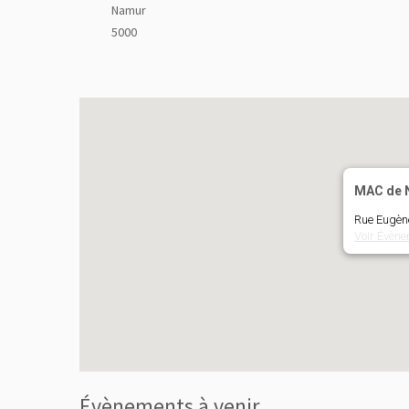
Namur
5000
MAC de 
Rue Eugèn
Voir Évèn
Évènements à venir