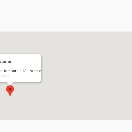
Namur
e Hambursin 13 - Namur
ements