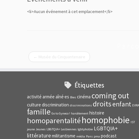
<li>Aucun événement à cet emplacement</li>
Parco
←
Musée du Cinquantenaire
Étiquettes
coming out
activité
armée
aîné·es
cinéma
Bies
droits
enfant
culture
discrimination
discriminations
EVR
famille
histoire
Go to Gyneco !
harcèlement
homophobie
homoparentalité
IST
LGBTQIA+
jeune
Jeunes
LBGTQIA+
Lesbiennes
lgbtphobie
littérature
militantisme
podcast
média
Pans
pma