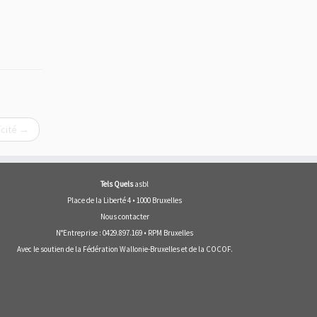
ïcité
→
Tels Quels
asbl
Place de la Liberté 4 • 1000 Bruxelles
Nous contacter
N°Entreprise : 0429.897.169 • RPM Bruxelles
Avec le soutien de la
Fédération Wallonie-Bruxelles
et de la
COCOF
.