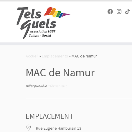
Passer
au
Accueil
»
Emplacements
»
MAC de Namur
contenu
MAC de Namur
Billet publié le
9 février 2015
EMPLACEMENT
Rue Eugène Hambursin 13