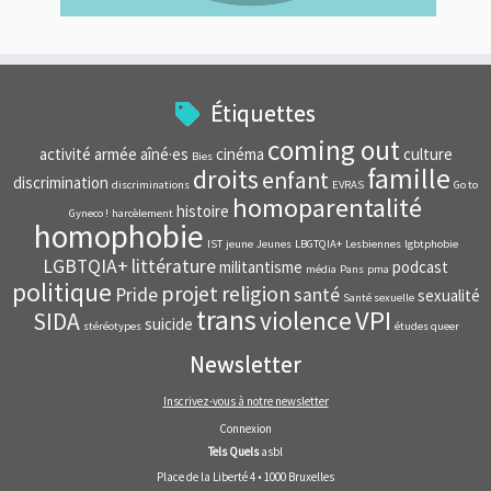
Étiquettes
coming out
activité
armée
aîné·es
cinéma
culture
Bies
famille
droits
enfant
discrimination
discriminations
EVRAS
Go to
homoparentalité
histoire
Gyneco !
harcèlement
homophobie
IST
jeune
Jeunes
LBGTQIA+
Lesbiennes
lgbtphobie
LGBTQIA+
littérature
militantisme
podcast
média
Pans
pma
politique
projet
religion
Pride
santé
sexualité
Santé sexuelle
trans
VPI
violence
SIDA
suicide
stéréotypes
études queer
Newsletter
Inscrivez-vous à notre newsletter
Connexion
Tels Quels
asbl
Place de la Liberté 4 • 1000 Bruxelles