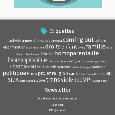
Étiquettes
coming out
activité
armée
aîné·es
cinéma
culture
Bies
famille
droits
enfant
discrimination
discriminations
EVRAS
Go to
homoparentalité
histoire
Gyneco !
harcèlement
homophobie
IST
jeune
Jeunes
LBGTQIA+
Lesbiennes
lgbtphobie
LGBTQIA+
littérature
militantisme
podcast
média
Pans
pma
politique
projet
religion
Pride
santé
sexualité
Santé sexuelle
trans
VPI
violence
SIDA
suicide
stéréotypes
études queer
Newsletter
Inscrivez-vous à notre newsletter
Connexion
Tels Quels
asbl