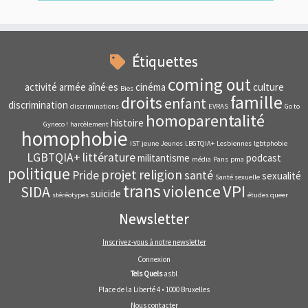
Étiquettes
coming out
activité
armée
aîné·es
cinéma
culture
Bies
famille
droits
enfant
discrimination
discriminations
EVRAS
Go to
homoparentalité
histoire
Gyneco !
harcèlement
homophobie
IST
jeune
Jeunes
LBGTQIA+
Lesbiennes
lgbtphobie
LGBTQIA+
littérature
militantisme
podcast
média
Pans
pma
politique
projet
religion
Pride
santé
sexualité
Santé sexuelle
trans
VPI
violence
SIDA
suicide
stéréotypes
études queer
Newsletter
Inscrivez-vous à notre newsletter
Connexion
Tels Quels
asbl
Place de la Liberté 4 • 1000 Bruxelles
Nous contacter