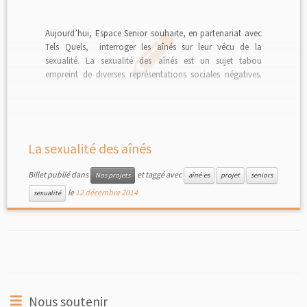
Aujourd’hui, Espace Senior souhaite, en partenariat avec
Tels Quels, interroger les aînés sur leur vécu de la
sexualité. La sexualité des aînés est un sujet tabou
empreint de diverses représentations sociales négatives.
Parallèlement à cela, on parle de plus en plus de la
sexualité des seniors. Des campagnes se mettent […]
La sexualité des aînés
Billet publié dans
et taggé avec
Nos projets
aîné·es
projet
seniors
le
12 décembre 2014
sexualité
Nous soutenir