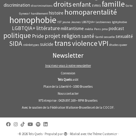
famille
droits
enfant
discrimination
discriminations
EVRAS
Go to
homoparentalité
histoire
Gyneco !
harcèlement
homophobie
IST
jeune
Jeunes
LBGTQIA+
Lesbiennes
lgbtphobie
LGBTQIA+
littérature
militantisme
podcast
média
Pans
pma
politique
projet
religion
Pride
santé
sexualité
Santé sexuelle
trans
VPI
violence
SIDA
suicide
stéréotypes
études queer
Newsletter
Inscrivez-vous à notre newsletter
Connexion
Tels Quels
asbl
Place de la Liberté 4 • 1000 Bruxelles
Nous contacter
N°Entreprise : 0429.897.169 • RPM Bruxelles
Avec le soutien de la
Fédération Wallonie-Bruxelles
et de la
COCOF
.
·
© 2026
Tels Quels
·
Propulsé par
·
Réalisé avec the
Thème Customizr
·