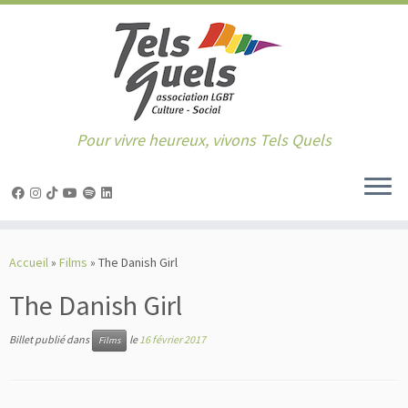
Pour vivre heureux, vivons Tels Quels
Passer
au
Accueil
»
Films
»
The Danish Girl
contenu
The Danish Girl
Billet publié dans
le
16 février 2017
Films