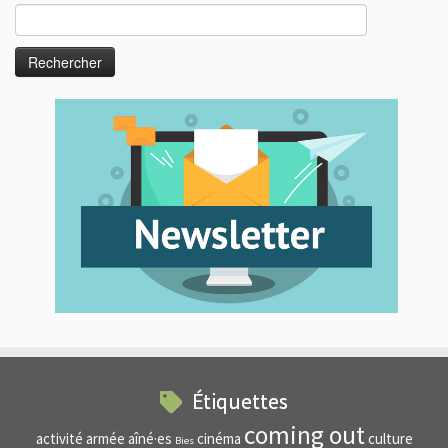
Rechercher :
Étiquettes
coming out
activité
armée
aîné·es
cinéma
culture
Bies