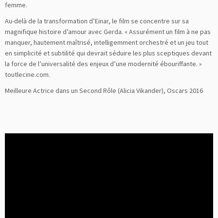
femme.
Au-delà de la transformation d’Einar, le film se concentre sur sa
magnifique histoire d’amour avec Gerda. « Assurément un film à ne pas
manquer, hautement maîtrisé, intelligemment orchestré et un jeu tout
en simplicité et subtilité qui devrait séduire les plus sceptiques devant
la force de l’universalité des enjeux d’une modernité ébouriffante. »
toutlecine.com.
Meilleure Actrice dans un Second Rôle (Alicia Vikander), Oscars 2016