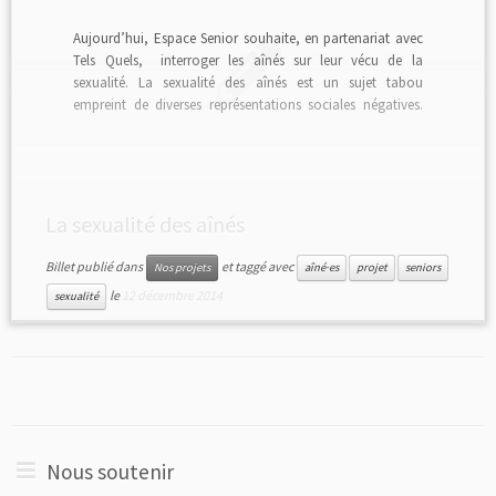
Aujourd’hui, Espace Senior souhaite, en partenariat avec
Tels Quels, interroger les aînés sur leur vécu de la
sexualité. La sexualité des aînés est un sujet tabou
empreint de diverses représentations sociales négatives.
Parallèlement à cela, on parle de plus en plus de la
sexualité des seniors. Des campagnes se mettent […]
La sexualité des aînés
Billet publié dans
et taggé avec
Nos projets
aîné·es
projet
seniors
le
12 décembre 2014
sexualité
Nous soutenir