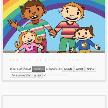
Projet « Les familles de l’arc-en-ciel »
Billet publié dans
et taggé avec
Actualité
activité
enfant
famille
le
12 décembre 2014
homoparentalité
projet