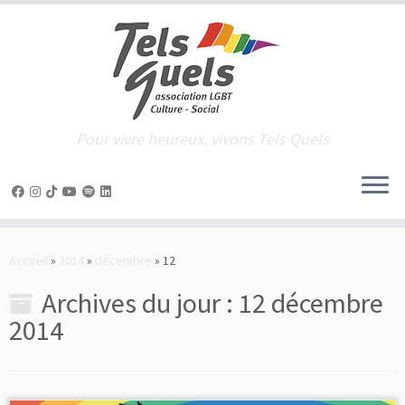
Pour vivre heureux, vivons Tels Quels
Passer
au
Accueil
»
2014
»
décembre
»
12
contenu
Archives du jour :
12 décembre
2014