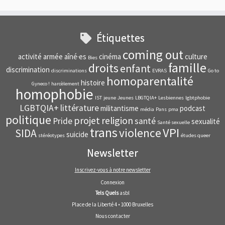
Étiquettes
coming out
activité
armée
aîné·es
cinéma
culture
Bies
famille
droits
enfant
discrimination
discriminations
EVRAS
Go to
homoparentalité
histoire
Gyneco !
harcèlement
homophobie
IST
jeune
Jeunes
LBGTQIA+
Lesbiennes
lgbtphobie
LGBTQIA+
littérature
militantisme
podcast
média
Pans
pma
politique
projet
religion
Pride
santé
sexualité
Santé sexuelle
trans
VPI
violence
SIDA
suicide
stéréotypes
études queer
Newsletter
Inscrivez-vous à notre newsletter
Connexion
Tels Quels
asbl
Place de la Liberté 4 • 1000 Bruxelles
Nous contacter