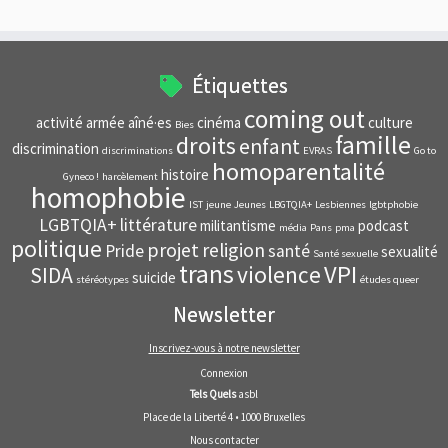
Étiquettes
coming out
activité
armée
aîné·es
cinéma
culture
Bies
famille
droits
enfant
discrimination
discriminations
EVRAS
Go to
homoparentalité
histoire
Gyneco !
harcèlement
homophobie
IST
jeune
Jeunes
LBGTQIA+
Lesbiennes
lgbtphobie
LGBTQIA+
littérature
militantisme
podcast
média
Pans
pma
politique
projet
religion
Pride
santé
sexualité
Santé sexuelle
trans
VPI
violence
SIDA
suicide
stéréotypes
études queer
Newsletter
Inscrivez-vous à notre newsletter
Connexion
Tels Quels
asbl
Place de la Liberté 4 • 1000 Bruxelles
Nous contacter