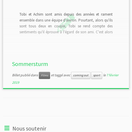
Tobi et Achim sont amis depuis des années et rament
ensemble dans une équipe d'aviron. Pourtant, alors qu'ils
sont tous deux en couple, Tobi se rend compte des
sentiments qu'il éprouve à l'égard de son ami. C'est alors
qu'une nouvelle équipe se présente pour participer à la
compétition qui aura lieu prochainement, une équipe
dont tous les membres sont homosexuels et le montrent
sans honte.
Sommersturm
Billet publié dans
et taggé avec
le
7 février
Films
coming out
sport
2019
Nous soutenir