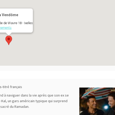
a Vendôme
 de Wavre 18 - Ixelles
ènements
-titré français
d à naviguer dans la vie après que son ex se
e Kal, un gars américain typique qui surprend
s sacré du Ramadan.