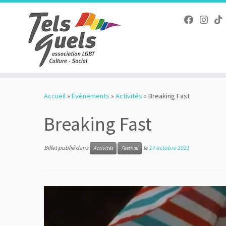
Passer
au
Accueil
»
Évènements
»
Activités
»
Breaking Fast
contenu
Breaking Fast
Billet publié dans
le
17 octobre 2021
Activités
Festival