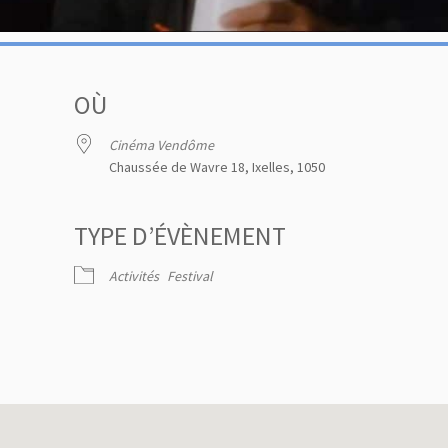
OÙ
Cinéma Vendôme
Chaussée de Wavre 18, Ixelles, 1050
TYPE D’ÉVÈNEMENT
 Google
iCalendar
Activités
Festival