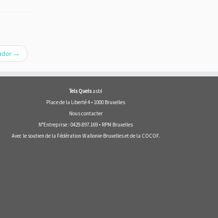
zador
→
Tels Quels
asbl
Place de la Liberté 4 • 1000 Bruxelles
Nous contacter
N°Entreprise : 0429.897.169 • RPM Bruxelles
Avec le soutien de la
Fédération Wallonie-Bruxelles
et de la
COCOF
.