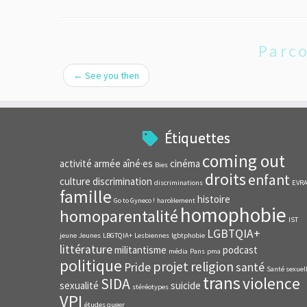
Parco
←
See you then
Étiquettes
coming out
activité
armée
aîné·es
cinéma
Bies
droits
enfant
culture
discrimination
discriminations
EVR
famille
histoire
Go to Gyneco !
harcèlement
homophobie
homoparentalité
IST
LGBTQIA+
jeune
Jeunes
LBGTQIA+
Lesbiennes
lgbtphobie
littérature
militantisme
podcast
média
Pans
pma
politique
projet
religion
Pride
santé
Santé sexuel
trans
violence
SIDA
sexualité
suicide
stéréotypes
VPI
études queer