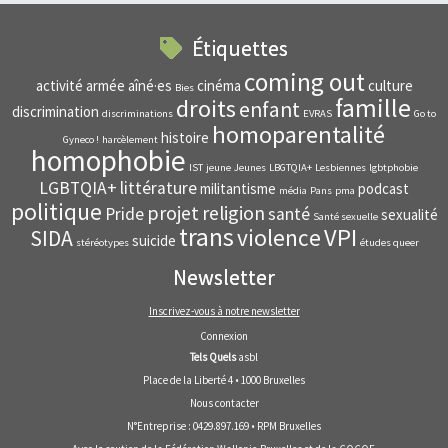
Étiquettes
coming out
activité
armée
aîné·es
cinéma
culture
Bies
famille
droits
enfant
discrimination
discriminations
EVRAS
Go to
homoparentalité
histoire
Gyneco !
harcèlement
homophobie
IST
jeune
Jeunes
LBGTQIA+
Lesbiennes
lgbtphobie
LGBTQIA+
littérature
militantisme
podcast
média
Pans
pma
politique
projet
religion
Pride
santé
sexualité
Santé sexuelle
trans
VPI
violence
SIDA
suicide
stéréotypes
études queer
Newsletter
Inscrivez-vous à notre newsletter
Connexion
Tels Quels
asbl
Place de la Liberté 4 • 1000 Bruxelles
Nous contacter
N°Entreprise : 0429.897.169 • RPM Bruxelles