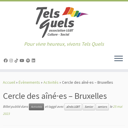
Pour vivre heureux, vivons Tels Quels
Passer
au
Accueil
»
Évènements
»
Activités
»
Cercle des aîné·es – Bruxelles
contenu
Cercle des aîné·es – Bruxelles
Billet publié dans
et taggé avec
le
25 mai
Activités
aînés LGBT
Senior
seniors
2023