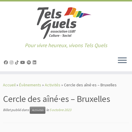
Pour vivre heureux, vivons Tels Quels
Passer
au
Accueil
»
Évènements
»
Activités
»
Cercle des aîné·es – Bruxelles
contenu
Cercle des aîné·es – Bruxelles
Billet publié dans
le
5 octobre 2023
Activités