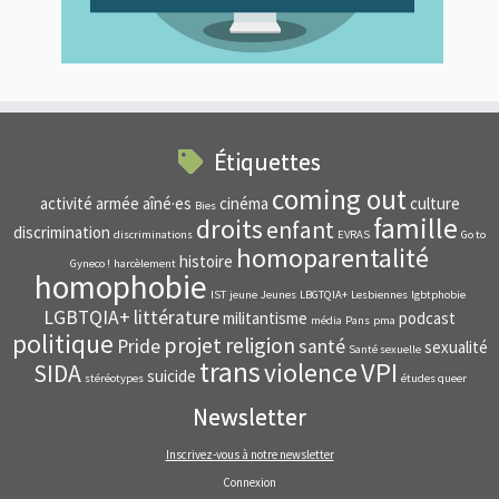
Étiquettes
coming out
activité
armée
aîné·es
cinéma
culture
Bies
famille
droits
enfant
discrimination
discriminations
EVRAS
Go to
homoparentalité
histoire
Gyneco !
harcèlement
homophobie
IST
jeune
Jeunes
LBGTQIA+
Lesbiennes
lgbtphobie
LGBTQIA+
littérature
militantisme
podcast
média
Pans
pma
politique
projet
religion
Pride
santé
sexualité
Santé sexuelle
trans
VPI
violence
SIDA
suicide
stéréotypes
études queer
Newsletter
Inscrivez-vous à notre newsletter
Connexion