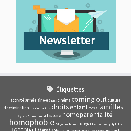
Étiquettes
coming out
activité
armée
aîné·es
cinéma
culture
Bies
famille
droits
enfant
discrimination
discriminations
EVRAS
Go to
homoparentalité
histoire
Gyneco !
harcèlement
homophobie
IST
jeune
Jeunes
LBGTQIA+
Lesbiennes
lgbtphobie
LGBTQIA+
littérature
militantisme
podcast
média
Pans
pma