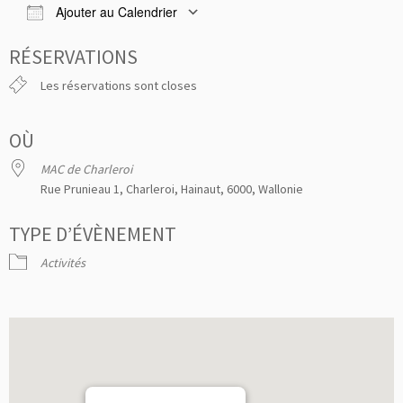
Ajouter au Calendrier
Télécharger ICS
Calendrier Google
iC
RÉSERVATIONS
Les réservations sont closes
OÙ
MAC de Charleroi
Rue Prunieau 1, Charleroi, Hainaut, 6000, Wallonie
TYPE D’ÉVÈNEMENT
Activités