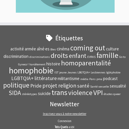
Étiquettes
coming out
activité
armée
aîné·es
cinéma
culture
Bies
famille
droits
enfant
discrimination
discriminations
EVRAS
Go to
homoparentalité
histoire
Gyneco !
harcèlement
homophobie
IST
jeune
Jeunes
LBGTQIA+
Lesbiennes
lgbtphobie
LGBTQIA+
littérature
militantisme
podcast
média
Pans
pma
politique
projet
religion
Pride
santé
sexualité
Santé sexuelle
trans
VPI
violence
SIDA
suicide
stéréotypes
études queer
Newsletter
Inscrivez-vous à notre newsletter
Connexion
Tels Quels
asbl