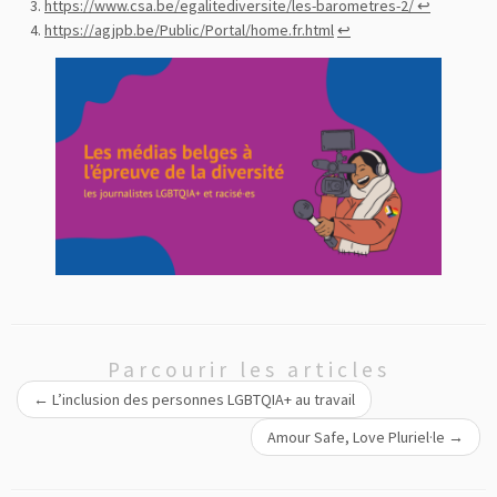
https://www.csa.be/egalitediversite/les-barometres-2/
↩︎
https://agjpb.be/Public/Portal/home.fr.html
↩︎
Parcourir les articles
←
L’inclusion des personnes LGBTQIA+ au travail
Amour Safe, Love Pluriel·le
→