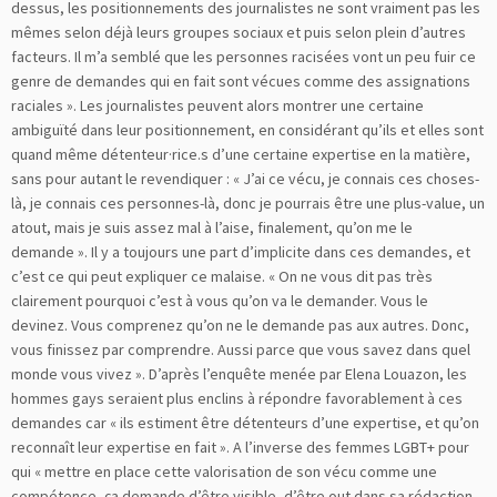
dessus, les positionnements des journalistes ne sont vraiment pas les
mêmes selon déjà leurs groupes sociaux et puis selon plein d’autres
facteurs. Il m’a semblé que les personnes racisées vont un peu fuir ce
genre de demandes qui en fait sont vécues comme des assignations
raciales ». Les journalistes peuvent alors montrer une certaine
ambiguïté dans leur positionnement, en considérant qu’ils et elles sont
quand même détenteur·rice.s d’une certaine expertise en la matière,
sans pour autant le revendiquer : « J’ai ce vécu, je connais ces choses-
là, je connais ces personnes-là, donc je pourrais être une plus-value, un
atout, mais je suis assez mal à l’aise, finalement, qu’on me le
demande ». Il y a toujours une part d’implicite dans ces demandes, et
c’est ce qui peut expliquer ce malaise. « On ne vous dit pas très
clairement pourquoi c’est à vous qu’on va le demander. Vous le
devinez. Vous comprenez qu’on ne le demande pas aux autres. Donc,
vous finissez par comprendre. Aussi parce que vous savez dans quel
monde vous vivez ». D’après l’enquête menée par Elena Louazon, les
hommes gays seraient plus enclins à répondre favorablement à ces
demandes car « ils estiment être détenteurs d’une expertise, et qu’on
reconnaît leur expertise en fait ». A l’inverse des femmes LGBT+ pour
qui « mettre en place cette valorisation de son vécu comme une
compétence, ça demande d’être visible, d’être out dans sa rédaction,