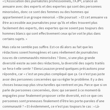
4
« L’Association des journalistes professionnels, l’AJP
, a lancé un
annuaire avec des experts et des expertes qui sont des personnes
minorisées, donc ce sont des femmes ou des hommes qui
appartiennent à un groupe minorisé. » Elle poursuit : « Et cet annuaire va
être accessible aux journalistes pour qu’ils et elles trouvent plus
facilement des experts, des expertes qui ne soient pas toujours des
hommes blancs qui sont effectivement ceux qu’on voit le plus dans
certains sujets. »
Mais cela ne semble pas suffire. Est-ce dû alors au fait que les
rédactions soient homogènes et sans réellement de journalistes
issu·es de communautés minorisées ? Donc, si une plus grande
diversité existe au sein des rédactions, la diversité des sujets traités
se fera-t-elle sentir ? Elena Louazon prend quelques précautions pour
répondre, car « c’est un peu plus compliqué que ça. Ce n’est pas juste
avoir des personnes concernées qui va régler le problème. Il y a des
choses beaucoup plus structurelles qui rentrent en jeu. Parce que si on
parle de personnes concernées, donc qui seraient à ce moment-là
engagées pour finalement proposer cette diversité, est-ce que ces
personnes sont preneuses finalement d’être les porte-paroles d’une
communauté ? » Et évidemment, ce n’est pas toujours le cas : « Là-