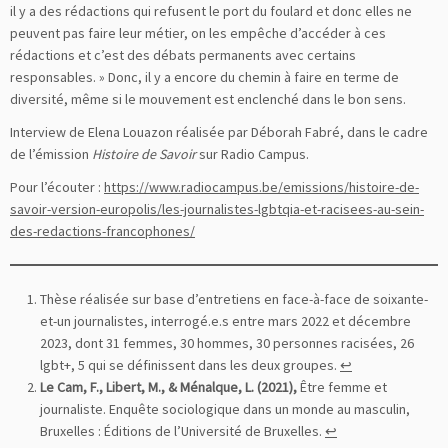
il y a des rédactions qui refusent le port du foulard et donc elles ne
peuvent pas faire leur métier, on les empêche d’accéder à ces
rédactions et c’est des débats permanents avec certains
responsables. » Donc, il y a encore du chemin à faire en terme de
diversité, même si le mouvement est enclenché dans le bon sens.
Interview de Elena Louazon réalisée par Déborah Fabré, dans le cadre
de l’émission
Histoire de Savoir
sur Radio Campus.
Pour l’écouter :
https://www.radiocampus.be/emissions/histoire-de-
savoir-version-europolis/les-journalistes-lgbtqia-et-racisees-au-sein-
des-redactions-francophones/
Thèse réalisée sur base d’entretiens en face-à-face de soixante-
et-un journalistes, interrogé.e.s entre mars 2022 et décembre
2023, dont 31 femmes, 30 hommes, 30 personnes racisées, 26
lgbt+, 5 qui se définissent dans les deux groupes.
↩︎
Le Cam, F., Libert, M., & Ménalque, L. (2021),
Être femme et
journaliste. Enquête sociologique dans un monde au masculin,
Bruxelles : Éditions de l’Université de Bruxelles.
↩︎