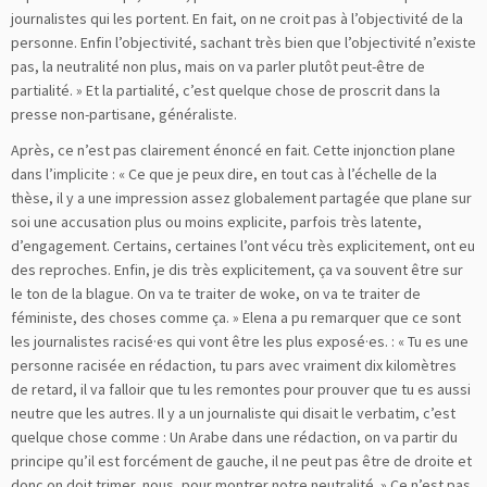
journalistes qui les portent. En fait, on ne croit pas à l’objectivité de la
personne. Enfin l’objectivité, sachant très bien que l’objectivité n’existe
pas, la neutralité non plus, mais on va parler plutôt peut-être de
partialité. » Et la partialité, c’est quelque chose de proscrit dans la
presse non-partisane, généraliste.
Après, ce n’est pas clairement énoncé en fait. Cette injonction plane
dans l’implicite : « Ce que je peux dire, en tout cas à l’échelle de la
thèse, il y a une impression assez globalement partagée que plane sur
soi une accusation plus ou moins explicite, parfois très latente,
d’engagement. Certains, certaines l’ont vécu très explicitement, ont eu
des reproches. Enfin, je dis très explicitement, ça va souvent être sur
le ton de la blague. On va te traiter de woke, on va te traiter de
féministe, des choses comme ça. » Elena a pu remarquer que ce sont
les journalistes racisé·es qui vont être les plus exposé·es. : « Tu es une
personne racisée en rédaction, tu pars avec vraiment dix kilomètres
de retard, il va falloir que tu les remontes pour prouver que tu es aussi
neutre que les autres. Il y a un journaliste qui disait le verbatim, c’est
quelque chose comme : Un Arabe dans une rédaction, on va partir du
principe qu’il est forcément de gauche, il ne peut pas être de droite et
donc on doit trimer, nous, pour montrer notre neutralité. » Ce n’est pas