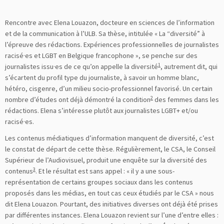
Rencontre avec Elena Louazon, docteure en sciences de l’information
et de la communication à l’ULB. Sa thèse, intitulée « La “diversité” à
l’épreuve des rédactions. Expériences professionnelles de journalistes
racisé·es et LGBT en Belgique francophone », se penche sur des
1
journalistes issu·es de ce qu’on appelle la diversité
, autrement dit, qui
s’écartent du profil type du journaliste, à savoir un homme blanc,
hétéro, cisgenre, d’un milieu socio-professionnel favorisé. Un certain
2
nombre d’études ont déjà démontré la condition
des femmes dans les
rédactions. Elena s’intéresse plutôt aux journalistes LGBT+ et/ou
racisé·es.
Les contenus médiatiques d’information manquent de diversité, c’est
le constat de départ de cette thèse. Régulièrement, le CSA, le Conseil
Supérieur de l’Audiovisuel, produit une enquête sur la diversité des
3
contenus
. Et le résultat est sans appel : « il y a une sous-
représentation de certains groupes sociaux dans les contenus
proposés dans les médias, en tout cas ceux étudiés par le CSA » nous
dit Elena Louazon. Pourtant, des initiatives diverses ont déjà été prises
par différentes instances. Elena Louazon revient sur l’une d’entre elles :