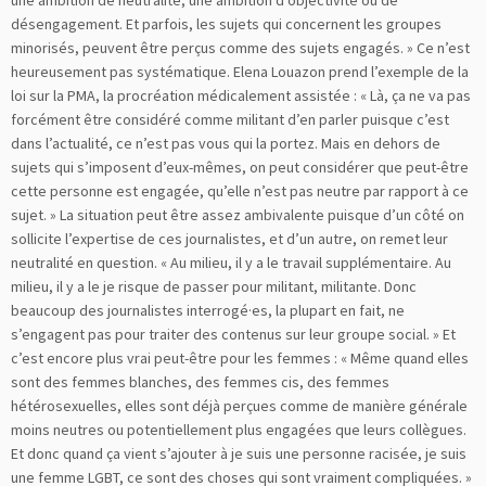
une ambition de neutralité, une ambition d’objectivité ou de
désengagement. Et parfois, les sujets qui concernent les groupes
minorisés, peuvent être perçus comme des sujets engagés. » Ce n’est
heureusement pas systématique. Elena Louazon prend l’exemple de la
loi sur la PMA, la procréation médicalement assistée : « Là, ça ne va pas
forcément être considéré comme militant d’en parler puisque c’est
dans l’actualité, ce n’est pas vous qui la portez. Mais en dehors de
sujets qui s’imposent d’eux-mêmes, on peut considérer que peut-être
cette personne est engagée, qu’elle n’est pas neutre par rapport à ce
sujet. » La situation peut être assez ambivalente puisque d’un côté on
sollicite l’expertise de ces journalistes, et d’un autre, on remet leur
neutralité en question. « Au milieu, il y a le travail supplémentaire. Au
milieu, il y a le je risque de passer pour militant, militante. Donc
beaucoup des journalistes interrogé·es, la plupart en fait, ne
s’engagent pas pour traiter des contenus sur leur groupe social. » Et
c’est encore plus vrai peut-être pour les femmes : « Même quand elles
sont des femmes blanches, des femmes cis, des femmes
hétérosexuelles, elles sont déjà perçues comme de manière générale
moins neutres ou potentiellement plus engagées que leurs collègues.
Et donc quand ça vient s’ajouter à je suis une personne racisée, je suis
une femme LGBT, ce sont des choses qui sont vraiment compliquées. »