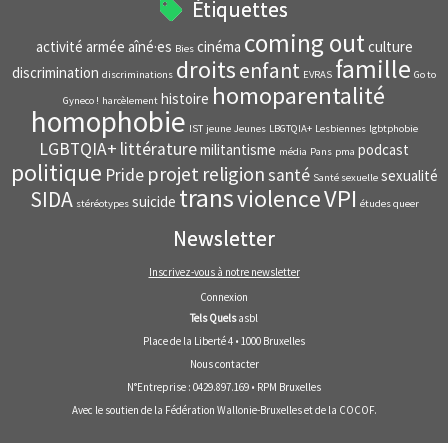
Étiquettes
coming out
activité
armée
aîné·es
cinéma
culture
Bies
famille
droits
enfant
discrimination
discriminations
EVRAS
Go to
homoparentalité
histoire
Gyneco !
harcèlement
homophobie
IST
jeune
Jeunes
LBGTQIA+
Lesbiennes
lgbtphobie
LGBTQIA+
littérature
militantisme
podcast
média
Pans
pma
politique
projet
religion
Pride
santé
sexualité
Santé sexuelle
trans
VPI
violence
SIDA
suicide
stéréotypes
études queer
Newsletter
Inscrivez-vous à notre newsletter
Connexion
Tels Quels
asbl
Place de la Liberté 4 • 1000 Bruxelles
Nous contacter
N°Entreprise : 0429.897.169 • RPM Bruxelles
Avec le soutien de la
Fédération Wallonie-Bruxelles
et de la
COCOF
.