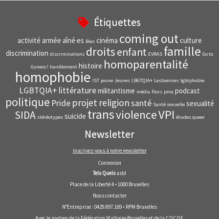
Étiquettes
coming out
activité
armée
aîné·es
cinéma
culture
Bies
famille
droits
enfant
discrimination
discriminations
EVRAS
Go to
homoparentalité
histoire
Gyneco !
harcèlement
homophobie
IST
jeune
Jeunes
LBGTQIA+
Lesbiennes
lgbtphobie
LGBTQIA+
littérature
militantisme
podcast
média
Pans
pma
politique
projet
religion
Pride
santé
sexualité
Santé sexuelle
trans
VPI
violence
SIDA
suicide
stéréotypes
études queer
Newsletter
Inscrivez-vous à notre newsletter
Connexion
Tels Quels
asbl
Place de la Liberté 4 • 1000 Bruxelles
Nous contacter
N°Entreprise : 0429.897.169 • RPM Bruxelles
Avec le soutien de la
Fédération Wallonie-Bruxelles
et de la
COCOF
.