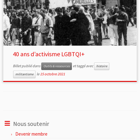
40 ans d’activisme LGBTQI+
Billet publié dans
et taggé avec
Outils & ressources
histoire
le
15 octobre 2021
militantisme
Nous soutenir
Devenir membre