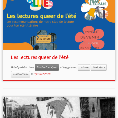
Les lectures queer de l’été
Billet publié dans
et taggé avec
Études & analyses
culture
littérature
le
3 juillet 2026
militantisme