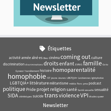
Étiquettes
coming out
activité
armée
aîné·es
cinéma
culture
Bies
famille
droits
enfant
discrimination
discriminations
EVRAS
Go to
homoparentalité
histoire
Gyneco !
harcèlement
homophobie
IST
jeune
Jeunes
LBGTQIA+
Lesbiennes
lgbtphobie
LGBTQIA+
littérature
militantisme
podcast
média
Pans
pma
politique
projet
religion
Pride
santé
sexualité
Santé sexuelle
trans
VPI
violence
SIDA
suicide
stéréotypes
études queer
Newsletter