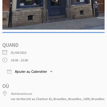
QUAND
01/04/2022
18:00 - 23:00
Ajouter au Calendrier
Télécharger ICS
Calendrier Google
iCale
OÙ
Rainbowhouse
rue du Marché au Charbon 42, Bruxelles, Bruxelles, 1000, Bruxelles