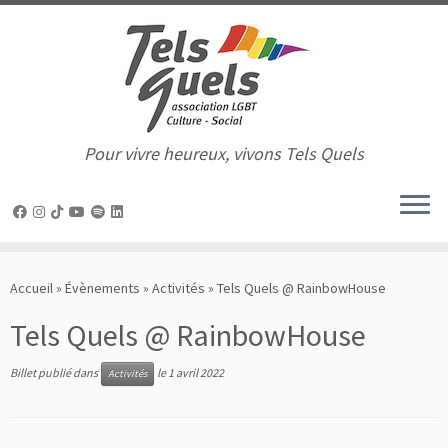
Pour vivre heureux, vivons Tels Quels
Passer
au
Accueil
»
Évènements
»
Activités
»
Tels Quels @ RainbowHouse
contenu
Tels Quels @ RainbowHouse
Billet publié dans
le
1 avril 2022
Activités